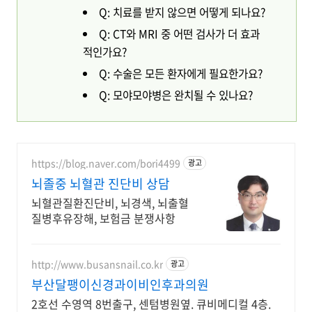
Q: 치료를 받지 않으면 어떻게 되나요?
Q: CT와 MRI 중 어떤 검사가 더 효과
적인가요?
Q: 수술은 모든 환자에게 필요한가요?
Q: 모야모야병은 완치될 수 있나요?
https://blog.naver.com/bori4499
광고
뇌졸중 뇌혈관 진단비 상담
뇌혈관질환진단비, 뇌경색, 뇌출혈
질병후유장해, 보험금 분쟁사항
http://www.busansnail.co.kr
광고
부산달팽이신경과이비인후과의원
2호선 수영역 8번출구, 센텀병원옆. 큐비메디컬 4층.