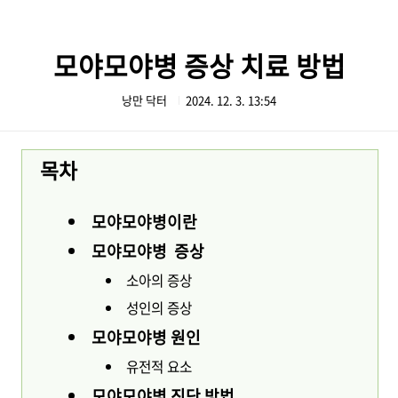
본문 바로가기
모야모야병 증상 치료 방법
낭만 닥터
2024. 12. 3. 13:54
목차
모야모야병이란
모야모야병 증상
소아의 증상
성인의 증상
모야모야병 원인
유전적 요소
모야모야병 진단 방법