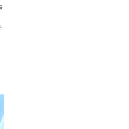
플
은
떨