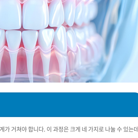
계가 거쳐야 합니다. 이 과정은 크게 네 가지로 나눌 수 있는