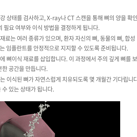
강 상태를 검사하고, X-ray나 CT 스캔을 통해 뼈의 양을 확
의 필요 여부와 이식 방법을 결정하게 됩니다.
재료는 여러 종류가 있으며, 환자 자신의 뼈, 동물의 뼈, 합성
재료는 임플란트를 안정적으로 지지할 수 있도록 준비됩니다.
위에 뼈이식 재료를 삽입합니다. 이 과정에서 주의 깊게 뼈를 
분한 공간을 만듭니다.
에는 이식된 뼈가 자연스럽게 치유되도록 몇 개월간 기다립니다
 수 있는 상태가 됩니다.