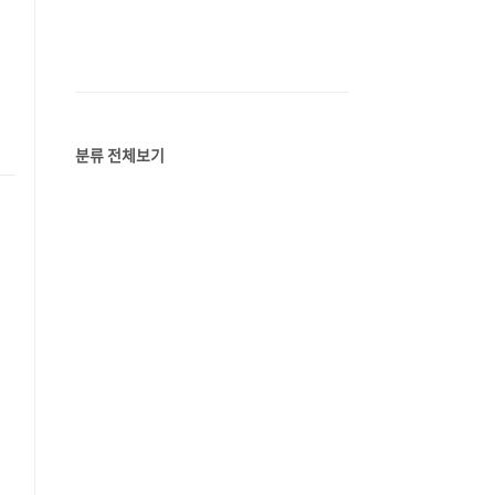
분류 전체보기