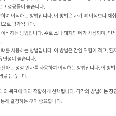
르고 성공률이 높습니다.
사용하여 이식하는 방법입니다. 이 방법은 자가 뼈 이식보다 채
법으로 평가됩니다.
여 이식하는 방법입니다. 주로 소나 돼지의 뼈가 사용되며, 인
.
 뼈를 사용하는 방법입니다. 이 방법은 감염 위험이 적고, 환
 유연성이 높습니다.
 촉진하는 성장 인자를 사용하여 이식하는 방법입니다. 이 방법
생을 돕습니다.
상태와 목표에 따라 적합하게 선택됩니다. 각각의 방법에는 장
 통해 결정하는 것이 중요합니다.