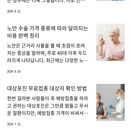
는 경우에는 더욱 그렇습니다. 이로 인해
뒤 신경절에 잠복해 있다가, 면역력이 저
무릎 인공관절 수술을 고려하게 되는데,
2024. 8. 12.
하되면 재활성화되어 대상포진을 유발하
비싼 수술비용과 긴 회복기간으로 망설이
게 됩니다. 따라서 과거에 수두를 앓았던
는 분들에게 지금부터 무릎 인공관절 수술
노안 수술 가격 종류에 따라 달라지는
사람이라면 누구나 대상포진에 걸릴 수 있
에 대한 전반적인 정보와 함께 비용, 회복
비용 완벽 정리
는 위험이 있습니다. 대상포진 예방접종
기간, 그리고 국가 지원에 대해 깊이 있게
가격비교👆 또한, 면역력 저하는 대상포진
다루어 보겠습니다.무릎 인공관절 수술이
노안은 근거리 사물을 볼 때 초점이 흐려
발병의 가장 큰 요인으로 작용합니다. 나
란? 무릎 인공관절 수술은 일반적으로 퇴
지는 증상을 말하며, 주로 40대 이후 두드
이..
행성 관절염, 류머티즘 관절염, 외상 후 관
러지게 나타납니다. 최근에는 다양한 노안
절염 등으로 인해 무릎 관절이 심하게 손
수술이 개발되었지만, 노안 수술을 고민하
2024. 8. 10.
상된 환자들에게 시행됩니다. 수술 과정에
는 분들은 수술의 종류와 비용, 수술 후 관
서는 손상된 연골과 뼈를 제거한 후, 금속
리 방법 등 여러 가지 정보가 필요하므로
대상포진 무료접종 대상자 확인 방법
과 플라스틱으로 만들어진 인공 관절을 삽
지금부터 자세히 알아보겠습니다.노안이
입합니다. 이 인공 관절은 자연스러운 무
란? 노안은 일반적으로 40대 후반에서 50
한번 걸려본 사람들이 꼭 예방접종을 하라
릎의 움직임을 모방하며, 환자가 통증 없
대 초반에 시작되는 시력 변화입니다. 우
고 권하는 대상포진은 그만큼 힘들고 무서
이 걷고 움직일 수 있도록 도와줍..
리 눈은 수정체라는 투명한 구조물을 통해
운 질환이지만, 예방접종 가격이 비싸서
빛을 굴절시켜 망막에 초점을 맞추는데,
접종을 하지 않고 있는 사람이 많습니다.
2024. 7. 31.
나이가 들수록 수정체의 유연성이 감소합
이에 정부는 대상포진 무료접종 대상자를