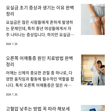
니다. 이는 근거리의 사물을 명확하게 보
확대 시행하고 있으니 지금부터 대상포진
요실금 초기 증상과 생기는 이유 완벽
기 어렵게 만들며, 이 상태를 노안이라고
무료접종 대상자 확인하는 방법을 자세히
정리
합니다. 초기에는 별다른 불편함을 느끼지
알려드리겠습니다.대상포진 예방접종 대
못할 수 있지만, 시간이 지나면 서 근거리
상포진 예방접종은 필수 감염병에 포함되
요실금은 많은 사람들에게 흔하게 발생하
에서 사물을 볼 때 눈의 피로감과 불편함
지 않아서 비급여로 예방접종을 받아야 합
는 문제인데, 특히 중년 여성들에게서 자
이 증가하게 됩니다.노안은 ..
니다. 예방접종은 백신에 따라 평생 1회 또
주 나타나는 증상입니다. 하지만 요실금은
는 2회 접종으로 나뉘며, 백신 가격이 무척
초기 증상을 인지하고 적절히 대처하면 충
2024. 7. 29.
비쌉니다. 그러다 보니 대상포진의 심각성
분히 관리할 수 있는 질환이므로, 지금부
을 인지하지 못하는 사람들은 접종을 포기
터 요실금에 대한 올바른 이해와 대처 방
오른쪽 어깨통증 원인 치료방법 완벽
하고 있는 사례가 늘어나고 있습니다. 이
법을 통해 삶의 질을 높이는 방법을 함께
정리
에 지자체마다 무료접종 대상자를 확대 시
살펴봅시다.요실금 원인 요실금은 여러 가
행하고 있으니 지금부터 무료접종 대상자
지 원인에 의해 발생할 수 있습니다. 가장
어깨는 신체의 중요한 관절 중 하나로, 다
확인 방법을 자세히 알려드리겠습니다. ..
흔한 원인으로는 골반 근육의 약화가 있습
양한 움직임과 활동에 필수적인 역할을 합
니다. 이는 나이가 들면서 자연스럽게 발
니다. 특히 오른쪽 어깨통증은 많은 사람
생할 수 있으며, 특히 출산 후 여성들에게
들에게 흔히 발생하며, 그 원인은 다양합
2024. 7. 26.
많이 나타납니다. 출산 과정에서 골반 근
니다. 지금부터 오른쪽 어깨통증의 주요
육이 늘어나거나 손상될 수 있기 때문입니
원인부터 효과적인 치료방법, 예방을 위한
고혈압 낮추는 방법 꼭 따라 해보세
다.또한, 요로 감염도 요실금을 유발할 수
스트레칭과 예방법까지 자세히 알아보겠