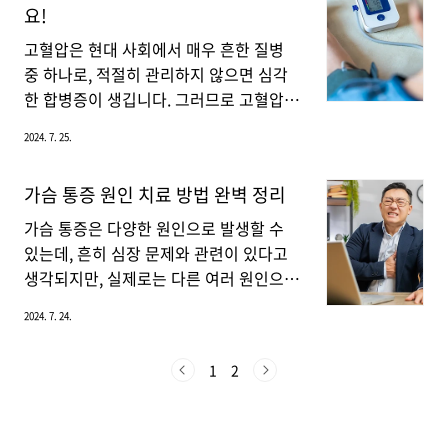
요!
있습니다. 감염이 있으면 방광이 자극을
습니다.오른쪽 어깨통증 원인 근육 긴장
받아 소변을 자주 보고 싶게 되며, 이로 인
및 피로오른쪽 어깨통증의 가장 흔한 원인
고혈압은 현대 사회에서 매우 흔한 질병
해 요실금이 발생할 수 있습..
중 하나는 근육 긴장과 피로입니다. 장시
중 하나로, 적절히 관리하지 않으면 심각
간의 컴퓨터 작업이나 잘못된 자세로 인해
한 합병증이 생깁니다. 그러므로 고혈압을
어깨 근육이 지속적으로 긴장하게 되면 통
낮추기 위한 효과적인 방법을 알아두는 것
2024. 7. 25.
증이 발생할 수 있습니다. 특히 오른손잡
이 중요합니다. 지금부터 고혈압을 낮추는
이의 경우, 일상적인 활동에서 오른쪽 어
다양한 방법을 다루고자 합니다.고혈압 낮
가슴 통증 원인 치료 방법 완벽 정리
깨를 많이 사용하게 되어 더욱 피로해질
추는 방법 고혈압을 낮추기 위해서는 생활
수 있습니다.회전근개 손상회전근개는 어
습관 개선이 정말 중요합니다. 단기간의
가슴 통증은 다양한 원인으로 발생할 수
깨 관절을 안정화시키는 중요한 근육군입
변화로는 큰 효과를 기대하기 어렵기 때문
있는데, 흔히 심장 문제와 관련이 있다고
니다. 이 근육들이 손상되면 통증이 발생
에 장기적인 관점에서 생활 방식을 개선해
생각되지만, 실제로는 다른 여러 원인으로
할 ..
야 합니다. 지금부터 알려드리는 방법들을
인해 발생할 수 있습니다. 지금부터 가슴
2024. 7. 24.
참고하여 실천해 보시면, 건강한 혈압을
통증의 주요 원인과 각각의 치료 방법에
유지함으로써 장기적으로 심혈관 질환의
대해 알아보겠습니다.가슴 통증 원인 가슴
1
2
위험을 줄이고, 더 나은 삶의 질을 누릴 수
통증은 다양한 원인에 의해 발생할 수 있
있을 것입니다.생활 습관의 변화체중 감량
으며, 그중 대표적이고 일반적인 원인을
고혈압은 비만과 밀접한 관련이 있습니다.
지금부터 자세히 알아보겠습니다.심장 관